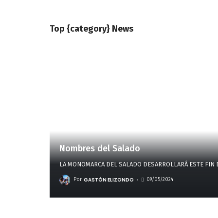
Top {category} News
Nombres del Salado
LA MONOMARCA DEL SALADO DESARROLLARÁ ESTE FIN 
GASTÓN ELIZONDO
Por
09/05/2024