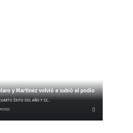
laro y Martínez volvió a subió al podio
CUARTO ÉXITO DEL AÑO Y SE
…
09/2023