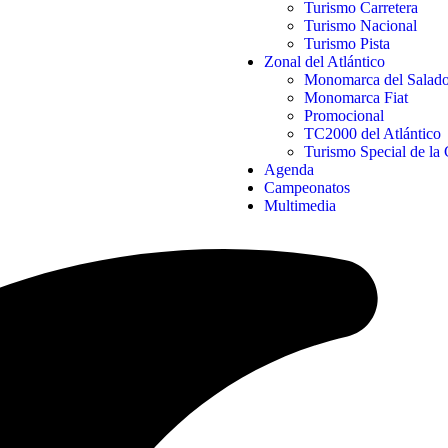
Turismo Carretera
Turismo Nacional
Turismo Pista
Zonal del Atlántico
Monomarca del Salad
Monomarca Fiat
Promocional
TC2000 del Atlántico
Turismo Special de la 
Agenda
Campeonatos
Multimedia