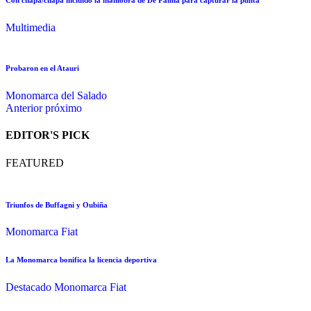
Con chapa/chapa incluido la maniobra de De Palma para capturar la punta
Multimedia
Probaron en el Atauri
Monomarca del Salado
Anterior
próximo
EDITOR'S PICK
FEATURED
Triunfos de Buffagni y Oubiña
Monomarca Fiat
La Monomarca bonifica la licencia deportiva
Destacado
Monomarca Fiat