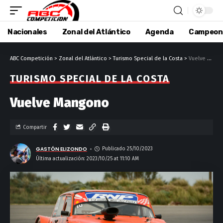
Nacionales
Zonal del Atlántico
Agenda
Campeon
ABC Competición
>
Zonal del Atlántico
>
Turismo Special de la Costa
>
Vuelve Mangono
TURISMO SPECIAL DE LA COSTA
Vuelve Mangono
Compartir
GASTÓN ELIZONDO
Publicado 25/10/2023
Última actualización: 2023/10/25 at 11:10 AM