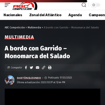
Nacionales
Zonal del Atlántico
Agenda
Campeon
ABC Competición
>
Multimedia
>
A bordo con Garrido – Monomarca del Salado
MULTIMEDIA
A bordo con Garrido –
Monomarca del Salado
Compartir
GASTÓN ELIZONDO
Publicado 17/03/2023
Última actualización: 2023/03/17 at 12:44 PM