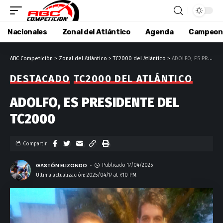
Nacionales
Zonal del Atlántico
Agenda
Campeon
ABC Competición
>
Zonal del Atlántico
>
TC2000 del Atlántico
>
ADOLFO, ES PRESIDENTE DEL TC2000
DESTACADO
TC2000 DEL ATLÁNTICO
ADOLFO, ES PRESIDENTE DEL
TC2000
Compartir
GASTÓN ELIZONDO
Publicado 17/04/2025
Última actualización: 2025/04/17 at 7:10 PM