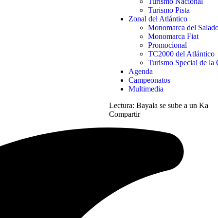
Turismo Nacional
Turismo Pista
Zonal del Atlántico
Monomarca del Salad
Monomarca Fiat
Promocional
TC2000 del Atlántico
Turismo Special de la 
Agenda
Campeonatos
Multimedia
Lectura:
Bayala se sube a un Ka
Compartir