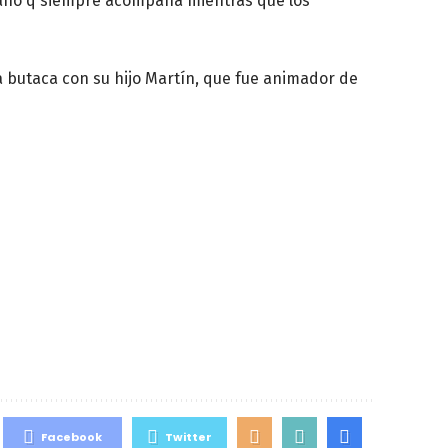
mano q siempre acompaña mientras que los
la butaca con su hijo Martín, que fue animador de
Facebook
Twitter