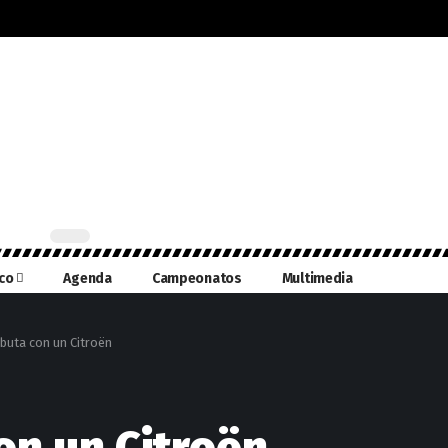
ico
Agenda
Campeonatos
Multimedia
buta con un Citroën