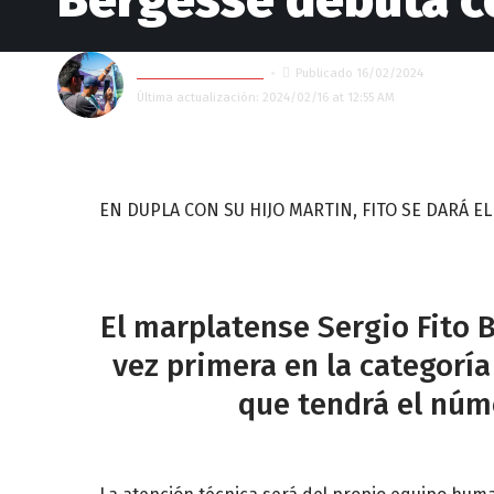
Bergesse debuta c
GASTÓN ELIZONDO
Publicado 16/02/2024
Última actualización: 2024/02/16 at 12:55 AM
EN DUPLA CON SU HIJO MARTIN, FITO SE DARÁ E
El marplatense Sergio Fito 
vez primera en la categorí
que tendrá el núme