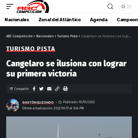
Nacionales
Zonal del Atlántico
Agenda
Campeon
ABC Competición
>
Nacionales
>
Turismo Pista
>
Cangelaro se ilusiona con lograr su primera victoria
TURISMO PISTA
Cangelaro se ilusiona con lograr
su primera victoria
Compartir
GASTÓN ELIZONDO
Publicado 10/10/2022
Última actualización: 2022/10/17 at 5:34 PM