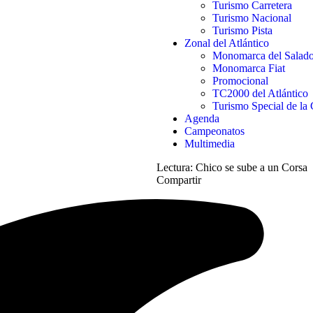
Turismo Carretera
Turismo Nacional
Turismo Pista
Zonal del Atlántico
Monomarca del Salad
Monomarca Fiat
Promocional
TC2000 del Atlántico
Turismo Special de la 
Agenda
Campeonatos
Multimedia
Lectura:
Chico se sube a un Corsa
Compartir