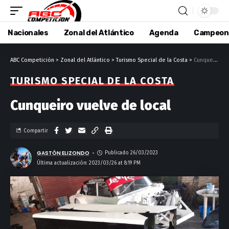
Nacionales
Zonal del Atlántico
Agenda
Campeon
ABC Competición
>
Zonal del Atlántico
>
Turismo Special de la Costa
>
Cunqueiro vuelve de local
TURISMO SPECIAL DE LA COSTA
Cunqueiro vuelve de local
Compartir
GASTÓN ELIZONDO
Publicado 26/03/2023
Última actualización: 2023/03/26 at 8:19 PM