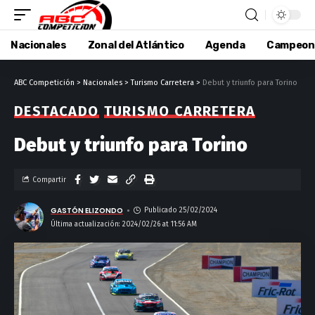
Nacionales
Zonal del Atlántico
Agenda
Campeon
ABC Competición
>
Nacionales
>
Turismo Carretera
>
Debut y triunfo para Torino
DESTACADO
TURISMO CARRETERA
Debut y triunfo para Torino
Compartir
GASTÓN ELIZONDO
Publicado 25/02/2024
Última actualización: 2024/02/26 at 11:56 AM