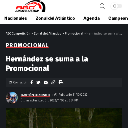
Nacionales
Zonal del Atlántico
Agenda
Campeon
ABC Competición
>
Zonal del Atlántico
>
Promocional
>
Hernández se suma a la Promocional
PROMOCIONAL
Hernández se suma a la
Promocional
Compartir
GASTÓN ELIZONDO
Publicado 31/10/2022
Última actualización: 2022/11/03 at 6:54 PM