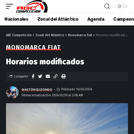
Nacionales
Zonal del Atlántico
Agenda
Campeon
ABC Competición
>
Zonal del Atlántico
>
Monomarca Fiat
>
Horarios modificados
MONOMARCA FIAT
Horarios modificados
Compartir
GASTÓN ELIZONDO
Publicado 16/02/2024
Última actualización: 2024/02/16 at 2:08 AM