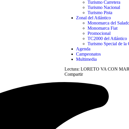
Turismo Carretera
Turismo Nacional
Turismo Pista
Zonal del Atlántico
Monomarca del Salad
Monomarca Fiat
Promocional
TC2000 del Atlántico
Turismo Special de la 
Agenda
Campeonatos
Multimedia
Lectura:
LORETO VA CON MAR
Compartir