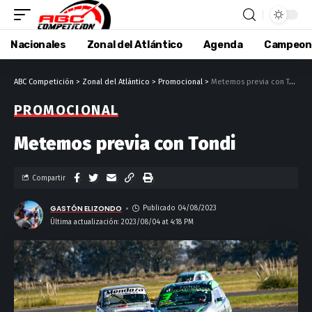
Nacionales
Zonal del Atlántico
Agenda
Campeon
ABC Competición
>
Zonal del Atlántico
>
Promocional
>
Metemos previa con Tondi
PROMOCIONAL
Metemos previa con Tondi
Compartir
GASTÓN ELIZONDO
Publicado 04/08/2023
Última actualización: 2023/08/04 at 4:18 PM