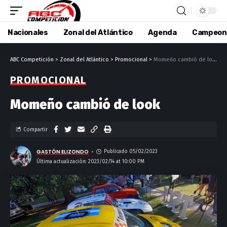
Nacionales
Zonal del Atlántico
Agenda
Campeon
ABC Competición
>
Zonal del Atlántico
>
Promocional
>
Momeño cambió de look
PROMOCIONAL
Momeño cambió de look
Compartir
GASTÓN ELIZONDO
Publicado 05/02/2023
Última actualización: 2023/02/14 at 10:00 PM