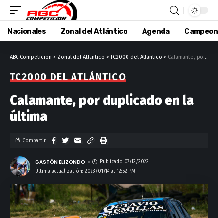
Nacionales
Zonal del Atlántico
Agenda
Campeon
ABC Competición
>
Zonal del Atlántico
>
TC2000 del Atlántico
>
Calamante, por duplicado en la última
TC2000 DEL ATLÁNTICO
Calamante, por duplicado en la
última
Compartir
GASTÓN ELIZONDO
Publicado 07/12/2022
Última actualización: 2023/01/14 at 12:52 PM