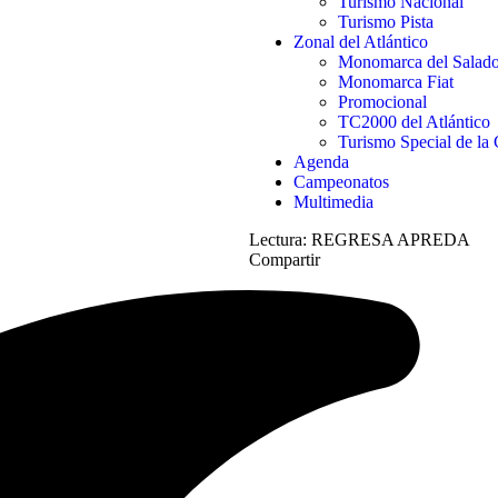
Turismo Nacional
Turismo Pista
Zonal del Atlántico
Monomarca del Salad
Monomarca Fiat
Promocional
TC2000 del Atlántico
Turismo Special de la 
Agenda
Campeonatos
Multimedia
Lectura:
REGRESA APREDA
Compartir